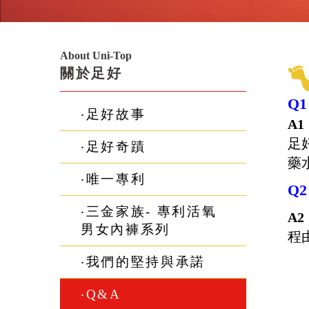
About Uni-Top
關於足好
Q
‧足好故事
A
足好
‧足好奇蹟
藥
‧唯一專利
Q
‧三金家族- 專利活氧
A
男女內褲系列
程由
‧我們的堅持與承諾
‧Q&A