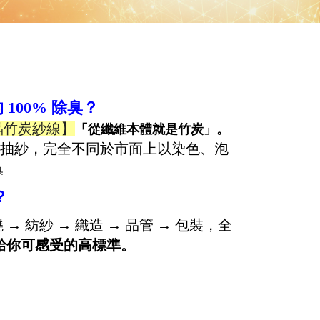
 100% 除臭？
晶竹炭紗線】
「從纖維本體就是竹炭」。
抽紗，完全不同於市面上以染色、泡
臭
？
 → 紡紗 → 織造 → 品管 → 包裝，全
給你可感受的高標準。