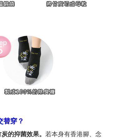
交替穿？
竹炭的抑菌效果。
若本身有香港腳、念