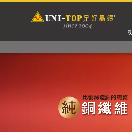
獨家專利紗線及捻