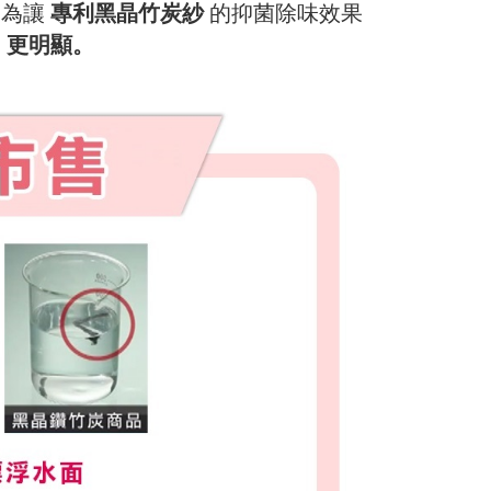
。
為讓
專利黑晶竹炭紗
的抑菌除味效果
、更明顯。