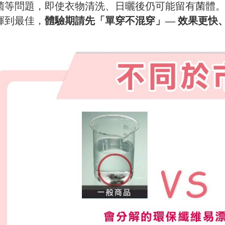
菌等問題，即使衣物清洗、日曬後仍可能留有菌體
揮到最佳，
體驗期請先「單穿不混穿」— 效果更快