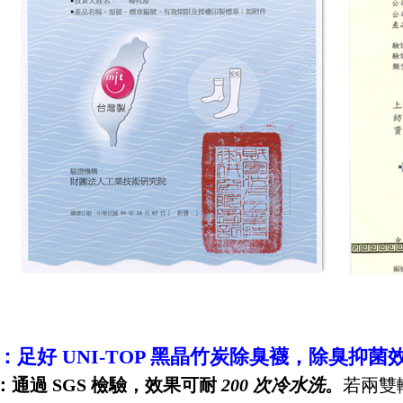
5：足好 UNI-TOP 黑晶竹炭除臭襪，除臭抑
5：通過 SGS 檢驗，效果可耐
200 次冷水洗
。
若兩雙