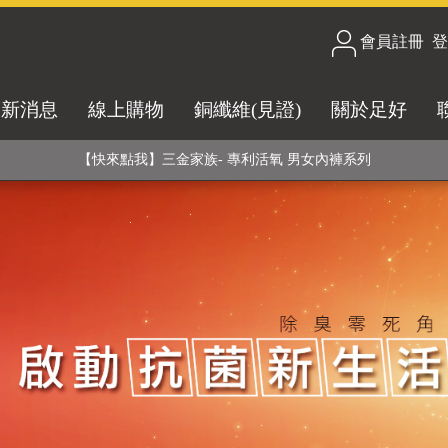
合技術! 黑晶竹炭+PP聚丙烯纖維 (登山服、醫療級高性能纖維素材), 機能
會員註冊
/
登
銅銀鍺元素融合紗線，長效抗菌除臭! 全程MIT製造，通過多項國際檢驗
最新消息
線上購物
銅纖維(見證)
關於足好
【快來點我】H型銅銀纖維長效PP能量護膝! 支撐. 包覆感. 超透氣. 循環
【快來點我】三金家族- 專利活氧 男女內褲系列