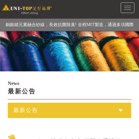
Toggl
級高性能纖維素材), 機能貼身衣物No. 1
naviga
銅銀鍺元素融合紗線，長效抗菌除臭! 全程MIT製造，通過多項國際
檢驗
【快來點我】H型銅銀纖維長效PP能量護膝! 支撐. 包覆感. 超透氣.
循環好
【快來點我】三金家族- 專利活氧 男女內褲系列
News
最新公告
最新公告