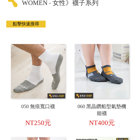
WOMEN ‧ 女性》襪子系列
050 無痕寬口襪
060 黑晶鑽船型氣墊機
能襪
NT250元
NT400元