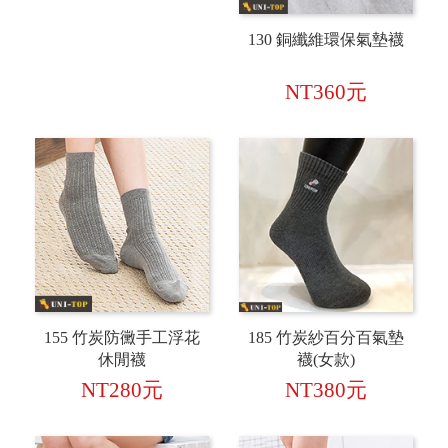
130 銅纖維環保氣墊襪
NT360元
155 竹炭防黴手工浮花
185 竹炭紗百分百氣墊
休閒襪
襪(女款)
NT280元
NT380元