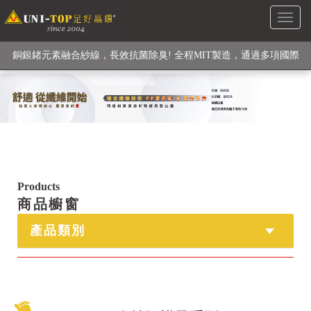
Toggl
級高性能纖維素材), 機能貼身衣物No. 1
naviga
銅銀鍺元素融合紗線，長效抗菌除臭! 全程MIT製造，通過多項國際
檢驗
【快來點我】H型銅銀纖維長效PP能量護膝! 支撐. 包覆感. 超透氣.
循環好
【快來點我】三金家族- 專利活氧 男女內褲系列
Products
商品櫥窗
產品類別