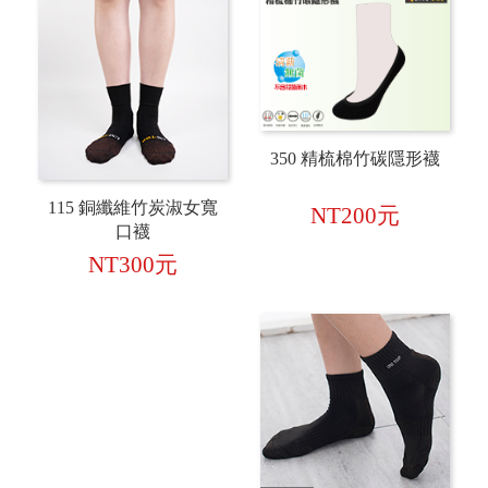
350 精梳棉竹碳隱形襪
115 銅纖維竹炭淑女寬
NT200元
口襪
NT300元