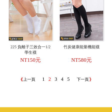
225 負離子三效合一1/2
竹炭健康能量機能襪
學生襪
NT150元
NT580元
1
2
3
4
5
上一頁
下一頁