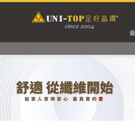
獨家專利紗線及捻