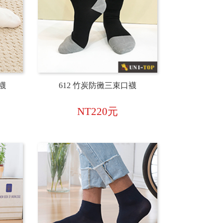
襪
612 竹炭防黴三束口襪
NT220元