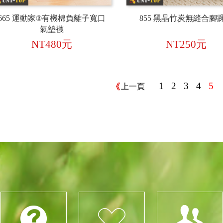
665 運動家®有機棉負離子寬口
855 黑晶竹炭無縫合腳
氣墊襪
NT480元
NT250元
1
2
3
4
5
上一頁