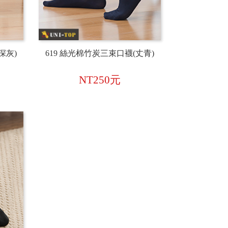
深灰)
619 絲光棉竹炭三束口襪(丈青)
NT250元