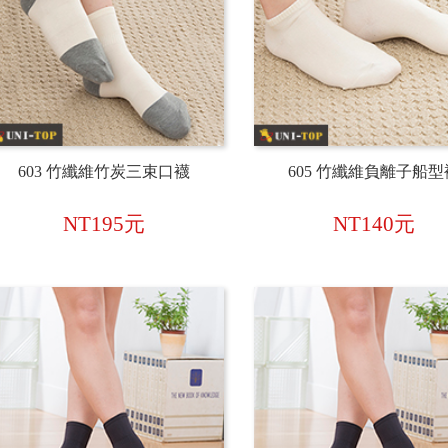
603 竹纖維竹炭三束口襪
605 竹纖維負離子船型
NT195元
NT140元