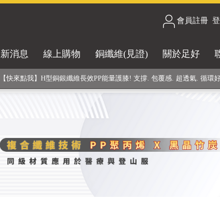
會員註冊
/
登
合技術! 黑晶竹炭+PP聚丙烯纖維 (登山服、醫療級高性能纖維素材), 機能
最新消息
線上購物
銅纖維(見證)
關於足好
銅銀鍺元素融合紗線，長效抗菌除臭! 全程MIT製造，通過多項國際檢驗
【快來點我】H型銅銀纖維長效PP能量護膝! 支撐. 包覆感. 超透氣. 循環
【快來點我】三金家族- 專利活氧 男女內褲系列