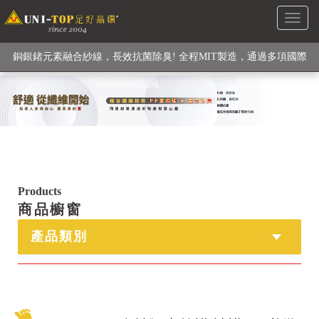
Toggl
級高性能纖維素材), 機能貼身衣物No. 1
naviga
銅銀鍺元素融合紗線，長效抗菌除臭! 全程MIT製造，通過多項國際
檢驗
【快來點我】H型銅銀纖維長效PP能量護膝! 支撐. 包覆感. 超透氣.
循環好
【快來點我】三金家族- 專利活氧 男女內褲系列
Products
商品櫥窗
產品類別