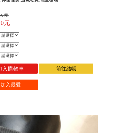
.抑菌除臭.透氣乾爽.能量循環
60元
80元
加入購物車
前往結帳
加入最愛