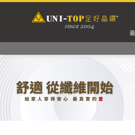
獨家專利紗線及捻