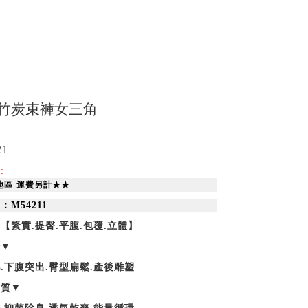
全竹炭束褲女三角
21
:
地區-運費另計★★
M54211
【緊實.提臀.平腹.包覆.立體】
於▼
.下腹突出.臀型扁鬆.產後雕塑
材質▼