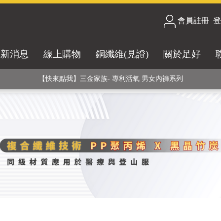
合技術! 黑晶竹炭+PP聚丙烯纖維 (登山服、醫療級高性能纖維素材), 機能
會員註冊
/
登
銅銀鍺元素融合紗線，長效抗菌除臭! 全程MIT製造，通過多項國際檢驗
最新消息
線上購物
銅纖維(見證)
關於足好
【快來點我】H型銅銀纖維長效PP能量護膝! 支撐. 包覆感. 超透氣. 循環
【快來點我】三金家族- 專利活氧 男女內褲系列