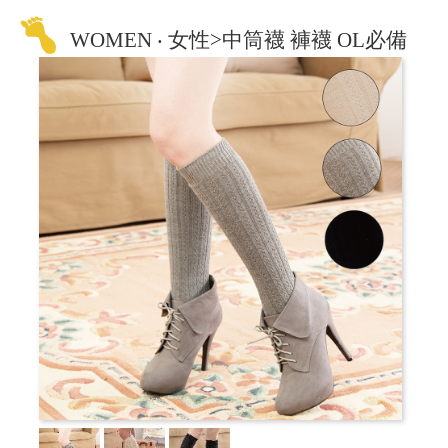
WOMEN ‧ 女性>中筒襪 褲襪 OL必備