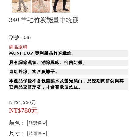
340 羊毛竹炭能量中統襪
型號: 340
商品說明:
※
UNI-TOP
專利
黑晶竹炭纖維:
具有調節濕氣、
消除異味、抑菌防黴、
遠紅外線、富含負離子。
本產品保證不含殺菌藥水及螢光漂白，
見證期間請勿與其
它商品交替穿著，
才會有最佳效益。
NT$1,560元
NT$780元
顏色：
尺寸：