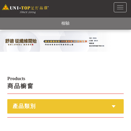
Toggl
銅銀鍺元素融合紗線，長效抗菌除臭! 全程MIT製造，通過多項國際
naviga
檢驗
【快來點我】H型銅銀纖維長效PP能量護膝! 支撐. 包覆感. 超透氣.
循環好
【快來點我】三金家族- 專利活氧 男女內褲系列
Products
商品櫥窗
產品類別