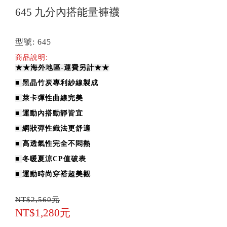
645 九分內搭能量褲襪
型號: 645
商品說明:
★★海外地區-運費另計★★
■
黑晶竹炭專利紗線製成
■
萊卡彈性曲線完美
■
運動內搭動靜皆宜
■
網狀彈性織法更舒適
■
高透氣性完全不悶熱
■
冬暖夏涼CP值破表
■
運動時尚穿褡超美觀
NT$2,560元
NT$1,280元