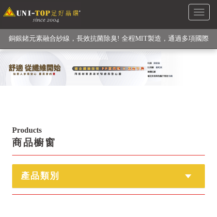
Toggl
級高性能纖維素材), 機能貼身衣物No. 1
naviga
銅銀鍺元素融合紗線，長效抗菌除臭! 全程MIT製造，通過多項國際
檢驗
【快來點我】H型銅銀纖維長效PP能量護膝! 支撐. 包覆感. 超透氣.
循環好
【快來點我】三金家族- 專利活氧 男女內褲系列
Products
商品櫥窗
產品類別