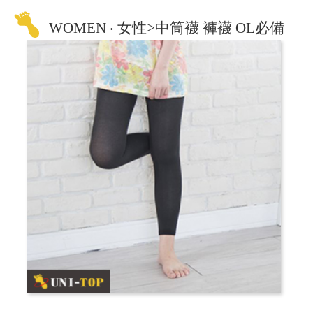
WOMEN ‧ 女性>中筒襪 褲襪 OL必備