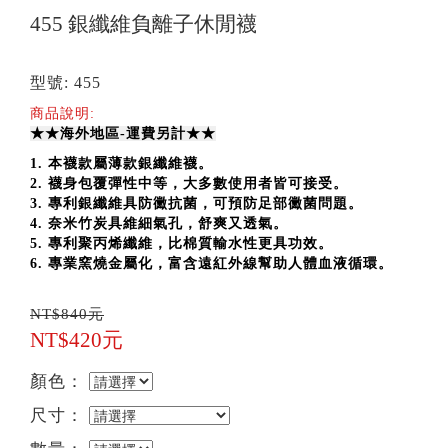
455 銀纖維負離子休閒襪
型號: 455
商品說明:
★★海外地區-運費另計★★
1. 本襪款屬薄款銀纖維襪。
2. 襪身包覆彈性中等，大多數使用者皆可接受。
3. 專利銀纖維具防黴抗菌，可預防足部黴菌問題。
4. 奈米竹炭具維細氣孔，舒爽又透氣。
5. 專利聚丙烯纖維，比棉質輸水性更具功效。
6. 專業窯燒金屬化，富含遠紅外線幫助人體
血液循環。
NT$840元
NT$420元
顏色：
尺寸：