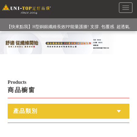
Toggl
檢驗
naviga
【快來點我】H型銅銀纖維長效PP能量護膝! 支撐. 包覆感. 超透氣.
循環好
【快來點我】三金家族- 專利活氧 男女內褲系列
Products
商品櫥窗
產品類別