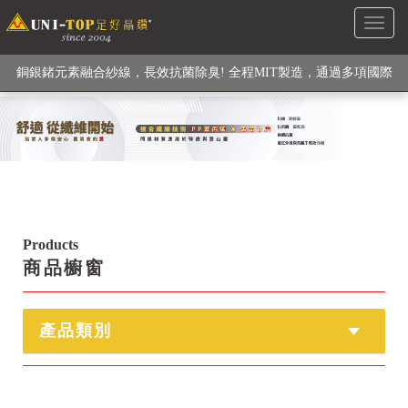
Toggl
銅銀鍺元素融合紗線，長效抗菌除臭! 全程MIT製造，通過多項國際
naviga
檢驗
【快來點我】H型銅銀纖維長效PP能量護膝! 支撐. 包覆感. 超透氣.
循環好
【快來點我】三金家族- 專利活氧 男女內褲系列
Products
商品櫥窗
產品類別