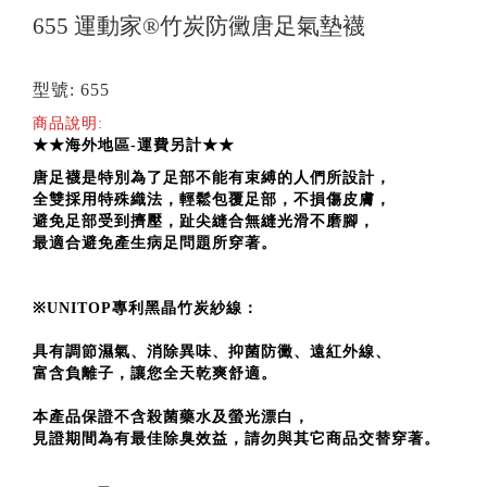
655 運動家®竹炭防黴唐足氣墊襪
型號: 655
商品說明:
★★海外地區-運費另計★★
唐足襪是特別為了足部不能有束縛的人們所設計，
全雙採用特殊織法，輕鬆包覆足部，不損傷皮膚，
避免足部受到擠壓，趾尖縫合無縫光滑不磨腳，
最適合避免產生病足問題所穿著。
※UNITOP
專利黑晶竹炭紗線：
具有調節濕氣、消除異味、抑菌防黴、遠紅外線、
富含負離子，讓您全天乾爽舒適。
本產品保證不含殺菌藥水及螢光漂白，
見證期間為有最佳除臭效益，
請勿與其它商品交替穿著。