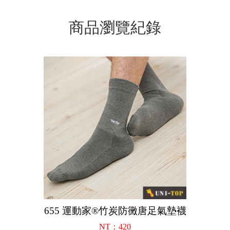
商品瀏覽紀錄
655 運動家®竹炭防黴唐足氣墊襪
NT：420