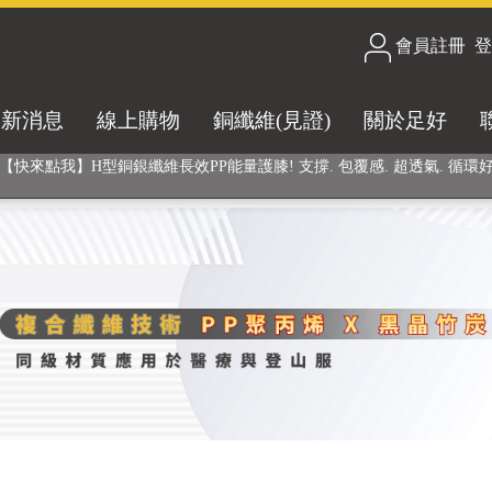
合技術! 黑晶竹炭+PP聚丙烯纖維 (登山服、醫療級高性能纖維素材), 機能
會員註冊
/
登
銅銀鍺元素融合紗線，長效抗菌除臭! 全程MIT製造，通過多項國際檢驗
最新消息
線上購物
銅纖維(見證)
關於足好
【快來點我】H型銅銀纖維長效PP能量護膝! 支撐. 包覆感. 超透氣. 循環
【快來點我】三金家族- 專利活氧 男女內褲系列