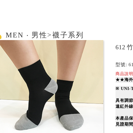
MEN ‧ 男性>襪子系列
612
型號: 6
商品說明
★★海外
※
UNI
具有調
遠紅外
本產品
見證期