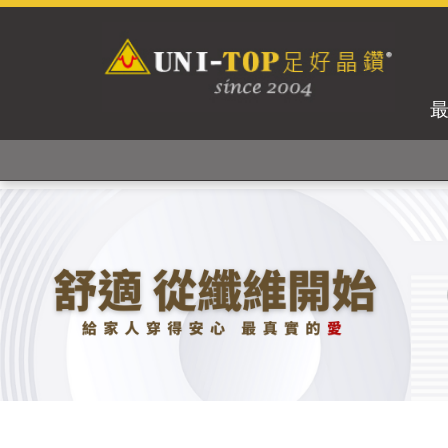
獨家專利紗線及捻