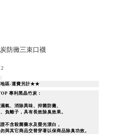
 竹炭防黴三束口襪
12
:
地區-運費另計★★
-TOP 專利黑晶竹炭：
節濕氣、消除異味、抑菌防黴、
線、負離子，具有長效除臭效果。
保證不含殺菌藥水及螢光漂白，
間勿與其它商品交替穿著以保商品除臭功效。