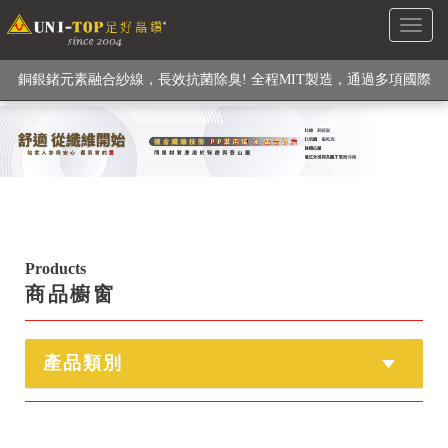
Toggl
銅銀鍺元素融合紗線，長效抗菌除臭! 全程MIT製造，通過多項國際
naviga
檢驗
【快來點我】H型銅銀纖維長效PP能量護膝! 支撐. 包覆感. 超透氣.
循環好
【快來點我】三金家族- 專利活氧 男女內褲系列
Products
商品櫥窗
產品類別