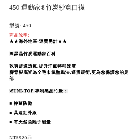
450 運動家®竹炭紗寬口襪
型號: 450
商品說明:
★★海外地區-運費另計★★
※
黑晶竹炭運動家百科
乾爽舒適透氣,提升汗氣轉移速度
腳背腳底皆為全毛巾氣墊織法,
避震緩衝,更為您保護您的足
部
※
UNI-TOP 專利黑晶竹炭：
■
抑菌防黴
■
具遠紅外線
■
有天然負離子能量
NT$920元