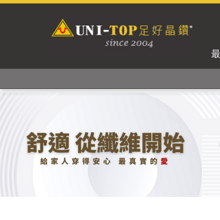
獨家專利紗線及捻