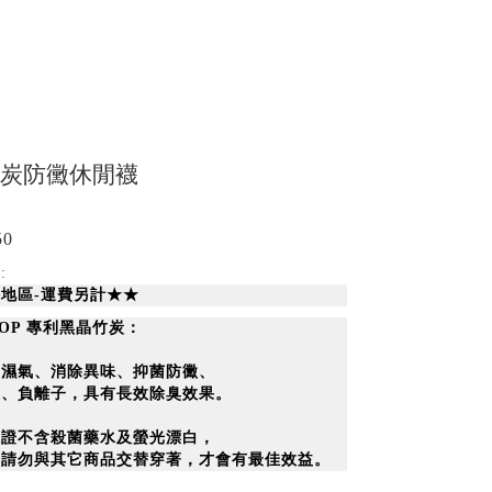
 竹炭防黴休閒襪
50
:
地區-運費另計★★
-TOP 專利黑晶竹炭：
節濕氣、消除異味、抑菌防黴、
線、負離子，具有長效除臭效果。
保證不含殺菌藥水及螢光漂白，
間請勿與其它商品交替穿著，
才會有最佳效益。