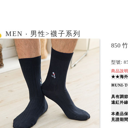
MEN ‧ 男性>襪子系列
850
型號: 8
商品說明
★★海外
※
UNI
具有調
遠紅外
本產品
見證期