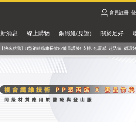
合技術! 黑晶竹炭+PP聚丙烯纖維 (登山服、醫療級高性能纖維素材), 機能
會員註冊
/
登
銅銀鍺元素融合紗線，長效抗菌除臭! 全程MIT製造，通過多項國際檢驗
最新消息
線上購物
銅纖維(見證)
關於足好
【快來點我】H型銅銀纖維長效PP能量護膝! 支撐. 包覆感. 超透氣. 循環
【快來點我】三金家族- 專利活氧 男女內褲系列