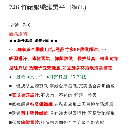
746 竹鍺銀纖維男平口褲(L)
型號: 746
商品說明:
★★海外地區-運費另計★★
<<<
獨家黃金機能組合:黑晶竹炭PP防黴纖維>>>
吸濕排汗、速乾透氣、抑菌防黴、長效除臭、輕量耐穿
遠紅外線.負離子雙效能量,如置身森林浴般清新自在
●中腰款 ●尺寸:L ●可穿範圍: 25-38腰
■一體成型立體剪裁,零縫合摩擦感,完美貼合身形曲線
■
寬版褲頭設計
,不夾肉、不勒肉,舒適一整天
■底褲嚴選
特級
銀纖維
,在私密處形成天然抑菌防護層
■嚴選
萊卡彈性纖維
,具伸縮力與回彈性,不易鬆弛變形
■釋放
鍺能量波
,
打造由內而外全面升級的舒適感