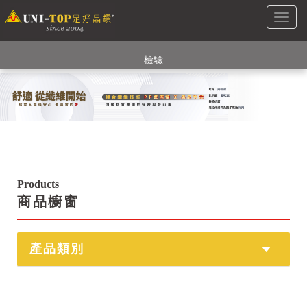
Toggl
銅銀鍺元素融合紗線，長效抗菌除臭! 全程MIT製造，通過多項國際
naviga
檢驗
【快來點我】H型銅銀纖維長效PP能量護膝! 支撐. 包覆感. 超透氣.
循環好
【快來點我】三金家族- 專利活氧 男女內褲系列
Products
商品櫥窗
產品類別