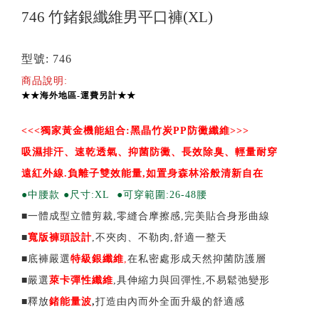
746 竹鍺銀纖維男平口褲(XL)
型號: 746
商品說明:
★★海外地區-運費另計★★
<<<
獨家黃金機能組合:黑晶竹炭PP防黴纖維>>>
吸濕排汗、速乾透氣、抑菌防黴、長效除臭、輕量耐穿
遠紅外線.負離子雙效能量,如置身森林浴般清新自在
●中腰款 ●尺寸:XL ●可穿範圍:26-48腰
■一體成型立體剪裁,零縫合摩擦感,完美貼合身形曲線
■
寬版褲頭設計
,不夾肉、不勒肉,舒適一整天
■底褲嚴選
特級
銀纖維
,
在私密處形成天然抑菌防護層
■嚴選
萊卡彈性纖維
,具伸縮力與回彈性,不易鬆弛變形
■釋放
鍺能量波
,
打造由內而外全面升級的舒適感