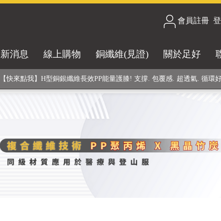
合技術! 黑晶竹炭+PP聚丙烯纖維 (登山服、醫療級高性能纖維素材), 機能
會員註冊
/
登
銅銀鍺元素融合紗線，長效抗菌除臭! 全程MIT製造，通過多項國際檢驗
最新消息
線上購物
銅纖維(見證)
關於足好
【快來點我】H型銅銀纖維長效PP能量護膝! 支撐. 包覆感. 超透氣. 循環
【快來點我】三金家族- 專利活氧 男女內褲系列