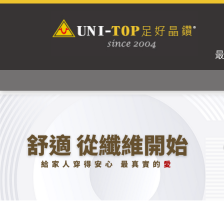
獨家專利紗線及捻