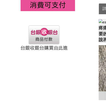
疼
要的
說再