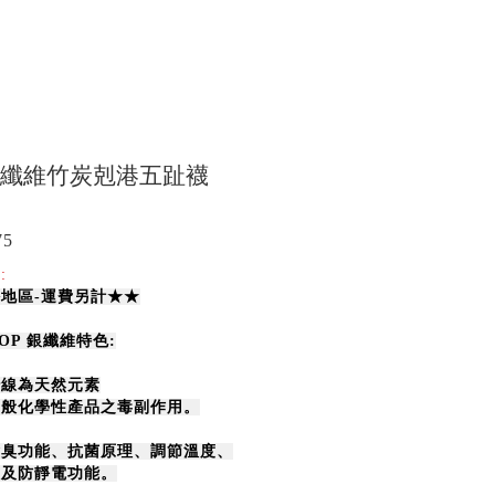
 銀纖維竹炭剋港五趾襪
75
:
地區-運費另計★★
TOP 銀纖維特色:
紗線為天然元素
一般化學性產品之毒副作用。
除臭功能、抗菌原理、調節溫度、
久及防靜電功能。