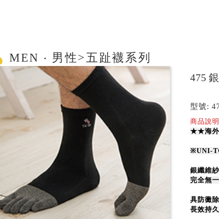
MEN ‧ 男性>五趾襪系列
475
型號: 4
商品說明
★★海外
※
UNI-
銀纖維
完全無
具防黴
長效持