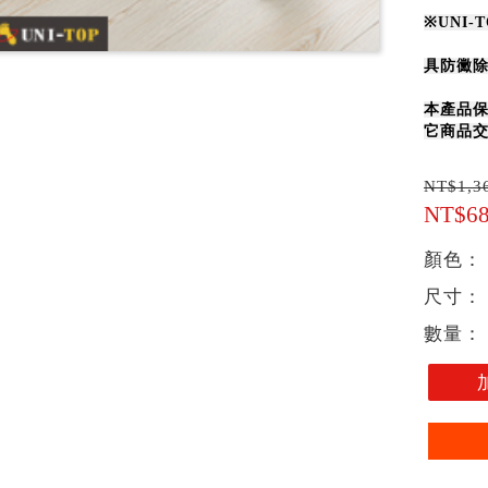
※
UNI
具防黴
本產品
它商品
NT$1,3
NT$6
顏色：
尺寸：
數量：