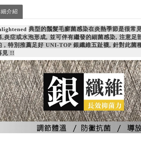
詳細介紹
典型的鬚髮毛癬菌感染
在炎熱季節是很常見
痛,炎症或水泡形成, 並可伴有繼發的細菌感染, 注意
 , 特別推薦足好 UNI-TOP 銀纖維五趾襪, 針對此
見 !!