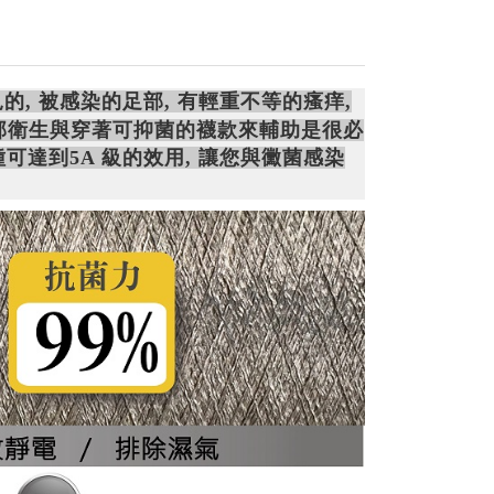
的,
被感染的足部, 有輕重不等的瘙痒,
足部衛生與穿著可抑菌的襪款來輔助是很必
菌種可達到5A 級的效用, 讓您與黴菌感染