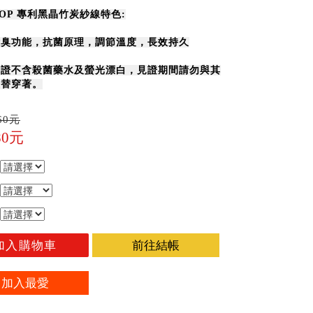
-TOP 專利黑晶竹炭紗線特色:
除臭功能，抗菌原理，調節溫度，長效持久
保證不含殺菌藥水及螢光漂白，
見證期間請勿與其
交替穿著。
60元
80元
加入購物車
前往結帳
加入最愛