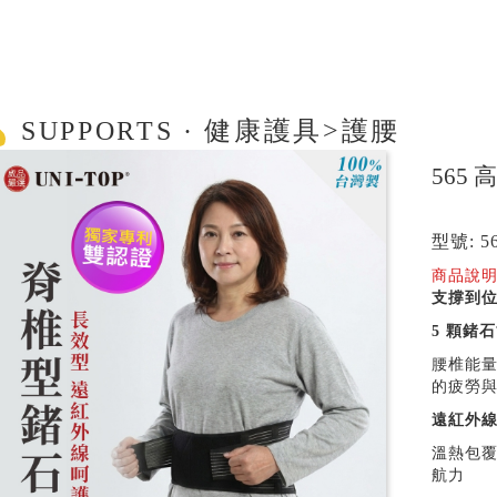
SUPPORTS · 健康護具>護腰
565
型號: 5
商品說明
支撐到
5
顆鍺石
腰椎能
的疲勞
遠紅外線
溫熱包
航力