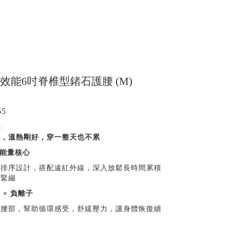
 高效能6吋脊椎型鍺石護腰 (M)
65
:
位，溫熱剛好，穿一整天也不累
能量核心
量排序設計，搭配遠紅外線，深入放鬆長時間累積
與緊繃
 × 負離子
覆腰部，幫助循環感受，舒緩壓力，讓身體恢復續