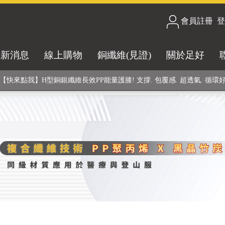
合技術! 黑晶竹炭+PP聚丙烯纖維 (登山服、醫療級高性能纖維素材), 機能
會員註冊
/
登
銅銀鍺元素融合紗線，長效抗菌除臭! 全程MIT製造，通過多項國際檢驗
最新消息
線上購物
銅纖維(見證)
關於足好
【快來點我】H型銅銀纖維長效PP能量護膝! 支撐. 包覆感. 超透氣. 循環
【快來點我】三金家族- 專利活氧 男女內褲系列