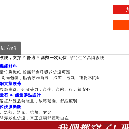
詳細介紹
護腰，支撐 × 舒適 × 溫熱一次到位
穿得住的高階護腰
機能材料
量竹炭纖維,給腰部會呼吸的舒適呵護
0° 均勻包覆，貼合腰椎曲線，抑菌、透氣、速乾不悶熱
鋼支撐腰條
腰部曲線、分散受力，久坐、久站、行走都安心
量石 & 能量膠點設計
遠紅外線溫熱能量，放鬆緊繃、舒緩疲勞
位護腰機能
、溫熱、透氣、抗菌、耐穿
間穿戴也舒適，真正讓腰部輕鬆自在