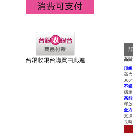
高階
頂級
高含
36
不鏽
穩定
高能
釋放
全方
支撐
長時