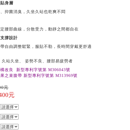
維貼身層
氣、抑菌消臭，久坐久站也乾爽不悶
撐
穩定腰部曲線，分散受力，動靜之間都自在
性支撐設計
撐帶自由調整鬆緊，服貼不勒，長時間穿戴更舒適
群
 久站久坐、 姿勢不良、腰部易疲勞者
構改良 新型專利字號第 M306043號
果之束腹帶 新型專利字號第 M313969號
00元
,400元