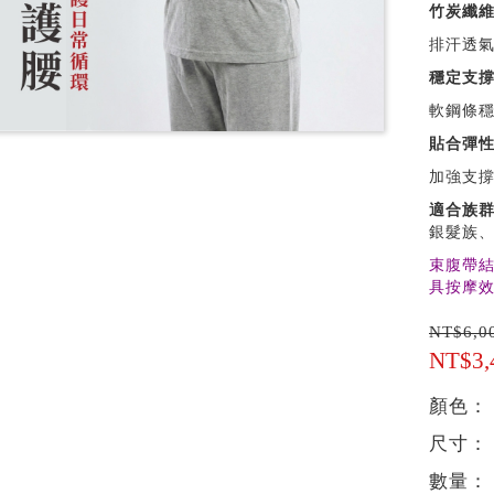
竹炭纖
排汗透
穩定支
軟鋼條
貼合彈
加強支
適合族
銀髮族、
束腹帶結
具按摩效
NT$6,0
NT$3
顏色：
尺寸：
數量：