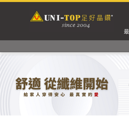
獨家專利紗線及捻