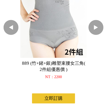
889 (竹+鍺+銀)雕塑束腰女三角(
2件組優惠價 )
NT：2200
立即訂購