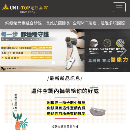
Toggl
級高性能纖維素材), 機能貼身衣物No. 1
naviga
銅銀鍺元素融合紗線，長效抗菌除臭! 全程MIT製造，通過多項國際
Previous
檢驗
【快來點我】H型銅銀纖維長效PP能量護膝! 支撐. 包覆感. 超透氣.
循環好
【快來點我】三金家族- 專利活氧 男女內褲系列