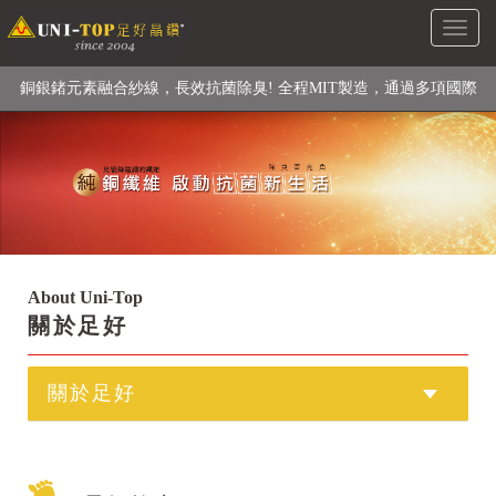
Toggl
級高性能纖維素材), 機能貼身衣物No. 1
naviga
銅銀鍺元素融合紗線，長效抗菌除臭! 全程MIT製造，通過多項國際
檢驗
【快來點我】H型銅銀纖維長效PP能量護膝! 支撐. 包覆感. 超透氣.
循環好
【快來點我】三金家族- 專利活氧 男女內褲系列
About Uni-Top
關於足好
關於足好