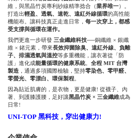
維，與黑晶竹炭專利紗線精準捻合（
業界唯一
）。
打造出
輕盈、透氣、速乾、遠紅外線循環
的高性能
機能布。讓科技真正走進日常，
每一次穿上，都感
受支撐與循環在運作。
我們更進一步研發
三金纖維科技
──銅纖維 × 銀纖
維 × 鍺元素，帶來
長效抑菌除臭、遠紅外線、負離
子、排濕透氣與溫控
等多重機能，讓衣著從「防
護」進化成
能量循環的健康系統
。
全程
MIT 台灣
製造
，通過多項國際檢驗，堅持
零染色、零甲醛、
零螢光、零漂白、環保製程
。
因為貼近肌膚的，是衣物，更是健康! 從襪子、內
著、到護膝護腰，足好讓
黑晶竹炭 × 三金纖維
成為
日常!
UNI-TOP
黑科技，穿出健康力!
企業使命