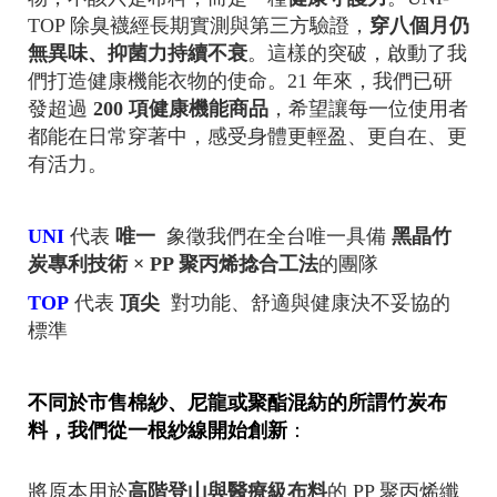
TOP 除臭襪經長期實測與第三方驗證，
穿八個月仍
無異味、抑菌力持續不衰
。這樣的突破，啟動了我
們打造健康機能衣物的使命。
21 年來，我們已研
發超過
200
項健康機能商品
，希望讓每一位使用者
都能在日常穿著中，感受身體更輕盈、更自在、更
有活力。
UNI
代表
唯一
象徵我們在全台唯一具備
黑晶竹
炭專利技術 × PP 聚丙烯捻合工法
的團隊
TOP
代表
頂尖
對功能、舒適與健康決不妥協的
標準
不同於市售棉紗、尼龍或聚酯混紡的所謂竹炭布
料，我們從一根紗線開始創新
：
將原本用於
高階登山與醫療級布料
的 PP 聚丙烯纖