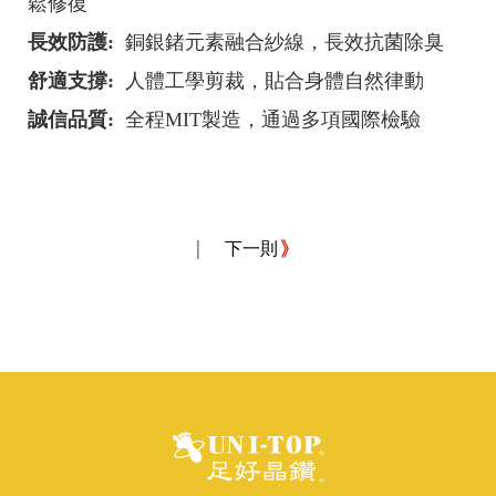
鬆修復
長效防護:
銅銀鍺元素融合紗線，長效抗菌除臭
舒適支撐:
人體工學剪裁，貼合身體自然律動
誠信品質:
全程MIT製造，通過多項國際檢驗
|
下一則