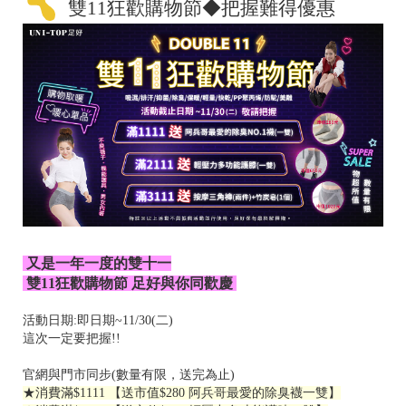
雙11狂歡購物節◆把握難得優惠
又是一年一度的雙十一
雙11狂歡購物節 足好與你同歡慶
活動日期:即日期~11/30(二)
這次一定要把握!!
官網與門市同步(數量有限，送完為止)
★消費滿$1111 【送市值$280 阿兵哥最愛的除臭襪一雙】