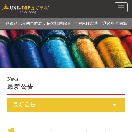
Toggl
級高性能纖維素材), 機能貼身衣物No. 1
naviga
銅銀鍺元素融合紗線，長效抗菌除臭! 全程MIT製造，通過多項國際
檢驗
【快來點我】H型銅銀纖維長效PP能量護膝! 支撐. 包覆感. 超透氣.
循環好
【快來點我】三金家族- 專利活氧 男女內褲系列
News
最新公告
最新公告