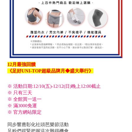
12月最強回饋
《足好UNI-TOP超級品牌月◆盛大舉行》
※ 活動日期:12/10(五)-12/12(日)晚上12:00截止
※ 只有三天
※ 全館買一送一
※ 滿3000免運
※ 官方網站限定
同步響應彰化社頭芭樂節活動
足粉們趕緊把握這次難得機會