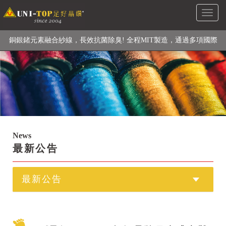
Toggl
級高性能纖維素材), 機能貼身衣物No. 1
naviga
銅銀鍺元素融合紗線，長效抗菌除臭! 全程MIT製造，通過多項國際
檢驗
【快來點我】H型銅銀纖維長效PP能量護膝! 支撐. 包覆感. 超透氣.
循環好
【快來點我】三金家族- 專利活氧 男女內褲系列
News
最新公告
最新公告