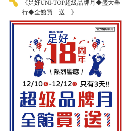
《足好UNI-TOP超級品牌月◆盛大舉
行◆全館買一送一》