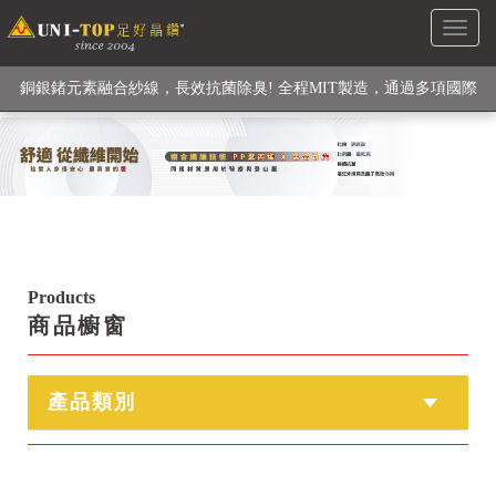
Toggl
級高性能纖維素材), 機能貼身衣物No. 1
naviga
銅銀鍺元素融合紗線，長效抗菌除臭! 全程MIT製造，通過多項國際
檢驗
【快來點我】H型銅銀纖維長效PP能量護膝! 支撐. 包覆感. 超透氣.
循環好
【快來點我】三金家族- 專利活氧 男女內褲系列
Products
商品櫥窗
產品類別