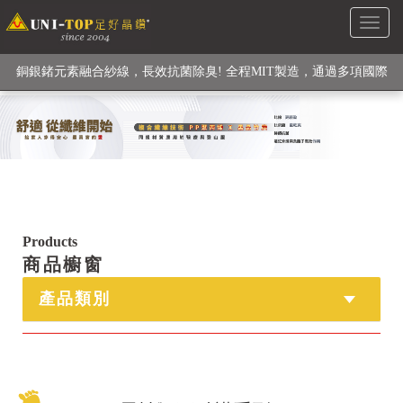
Toggl
級高性能纖維素材), 機能貼身衣物No. 1
naviga
銅銀鍺元素融合紗線，長效抗菌除臭! 全程MIT製造，通過多項國際
檢驗
【快來點我】H型銅銀纖維長效PP能量護膝! 支撐. 包覆感. 超透氣.
循環好
【快來點我】三金家族- 專利活氧 男女內褲系列
Products
商品櫥窗
產品類別