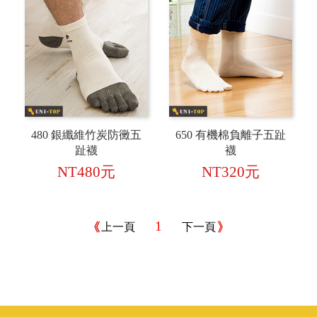
480 銀纖維竹炭防黴五
650 有機棉負離子五趾
趾襪
襪
NT480元
NT320元
1
上一頁
下一頁