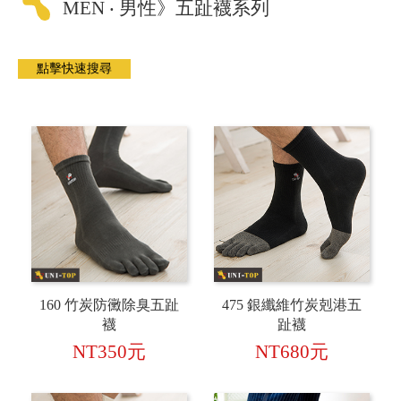
MEN ‧ 男性》五趾襪系列
160 竹炭防黴除臭五趾
475 銀纖維竹炭剋港五
襪
趾襪
NT350元
NT680元