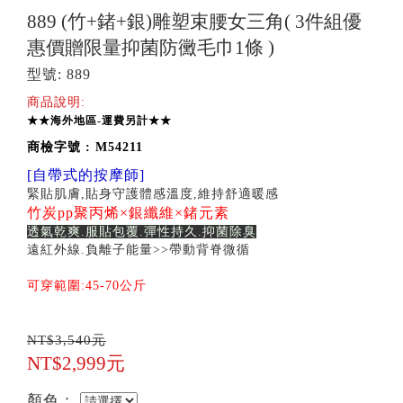
889 (竹+鍺+銀)雕塑束腰女三角( 3件組優
惠價贈限量抑菌防黴毛巾1條 )
型號: 889
商品說明:
★★海外地區-運費另計★★
商檢字號 : M54211
[自帶式的按摩師]
緊貼肌膚,貼身守護體感溫度,維持舒適暖感
竹炭pp聚丙烯×銀纖維×鍺元素
透氣乾爽.服貼包覆.彈性持久.抑菌除臭
遠紅外線.負離子能量>>帶動背脊微循
可穿範圍:45-70公斤
NT$3,540元
NT$2,999元
顏色：