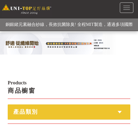
Toggl
銅銀鍺元素融合紗線，長效抗菌除臭! 全程MIT製造，通過多項國際
naviga
檢驗
【快來點我】H型銅銀纖維長效PP能量護膝! 支撐. 包覆感. 超透氣.
循環好
【快來點我】三金家族- 專利活氧 男女內褲系列
Products
商品櫥窗
產品類別