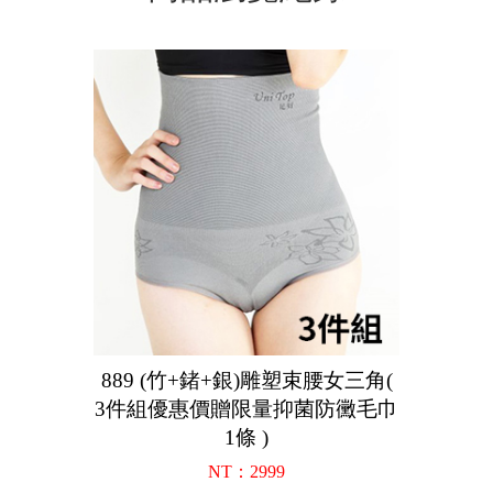
889 (竹+鍺+銀)雕塑束腰女三角(
3件組優惠價贈限量抑菌防黴毛巾
1條 )
NT：2999