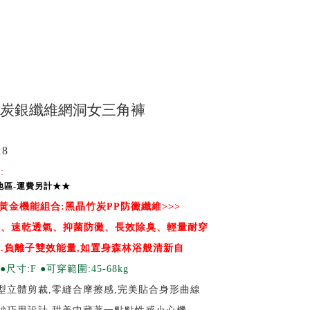
 竹炭銀纖維網洞女三角褲
18
:
地區-運費另計★★
黃金機能組合:黑晶竹炭PP防黴纖維>>>
汗、速乾透氣、抑菌防黴、長效除臭、輕量耐穿
.負離子雙效能量,如置身森林浴般清新自
●尺寸:F ●可穿範圍:45-68kg
型立體剪裁,零縫合摩擦感,完美貼合身形曲線