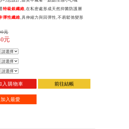
紗巧思設計,甜美中藏著一點點性感小心機
選
特級
銀纖維
,在私密處形成天然抑菌防護層
卡彈性纖維
,具伸縮力與回彈性,不易鬆弛變形
00元
50元
加入購物車
前往結帳
加入最愛