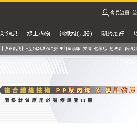
合技術! 黑晶竹炭+PP聚丙烯纖維 (登山服、醫療級高性能纖維素材), 機能
會員註冊
/
登
銅銀鍺元素融合紗線，長效抗菌除臭! 全程MIT製造，通過多項國際檢驗
最新消息
線上購物
銅纖維(見證)
關於足好
【快來點我】H型銅銀纖維長效PP能量護膝! 支撐. 包覆感. 超透氣. 循環
【快來點我】三金家族- 專利活氧 男女內褲系列