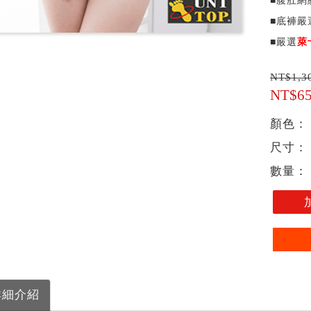
■腹肚網
■底褲嚴
■嚴選
萊
NT$1,3
NT$6
顏色：
尺寸：
數量：
詳細介紹