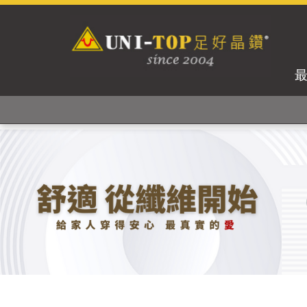
獨家專利紗線及捻