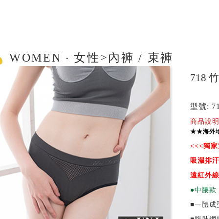
WOMEN ‧ 女性>內褲 / 束褲
718
型號: 7
商品說明
★★海外
<<<
獨家
吸濕排
遠紅外線
●中腰款 
■一體成