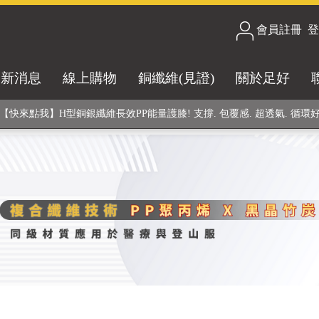
會員註冊
/
登
合技術! 黑晶竹炭+PP聚丙烯纖維 (登山服、醫療級高性能纖維素材), 機能
銅銀鍺元素融合紗線，長效抗菌除臭! 全程MIT製造，通過多項國際檢驗
最新消息
線上購物
銅纖維(見證)
關於足好
【快來點我】H型銅銀纖維長效PP能量護膝! 支撐. 包覆感. 超透氣. 循環
【快來點我】三金家族- 專利活氧 男女內褲系列