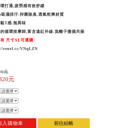
環打通,疲勞感有效舒緩
p吸濕排汗.抑菌除臭.透氣乾爽材質
黏T感.無異味
的循環按摩師,富含遠紅外線.負離子微循共振
有 尺寸XL可選購
://reurl.cc/VNqLZN
20元
,320元
加入購物車
前往結帳