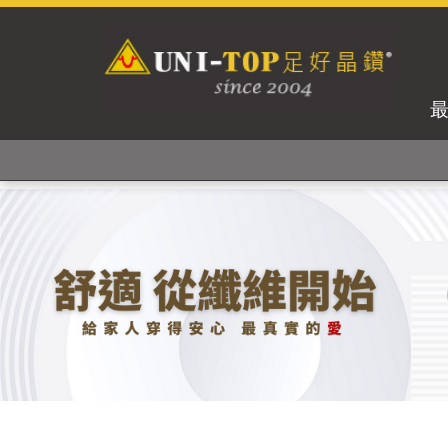
獨家專利紗線及捻