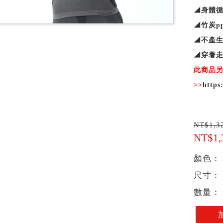
◢身體循
◢竹炭p
◢不產生
◢穿著走
此商品另
>>
https
NT$1,3
NT$1
顏色：
尺寸：
數量：