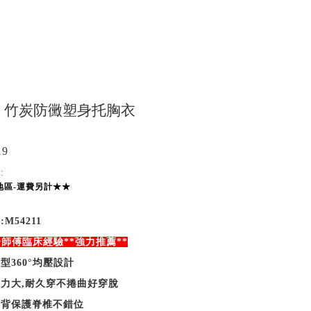
(L) 竹炭防黴塑身托胸衣
19
:
地區-運費另計★★
M54211
師傅臨床經驗**強力推薦**
型360°均壓設計
力大,耐久穿不捲曲好穿脫
駝背保護脊椎不錯位