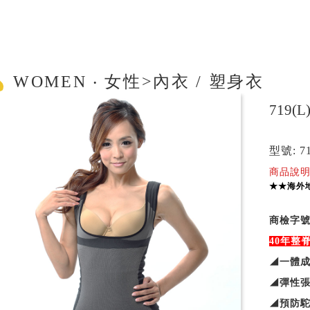
WOMEN ‧ 女性>內衣 / 塑身衣
719
型號: 7
商品說明
★★海外
商檢字號:
40
年整脊
◢一體成
◢彈性張
◢預防