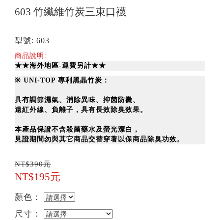
603 竹纖維竹炭三束口襪
型號: 603
商品說明:
★★海外地區-運費另計★★
※
UNI-TOP 專利黑晶竹炭：
具有調節濕氣、消除異味、抑菌防黴、
遠紅外線、負離子，具有長效除臭效果。
本產品保證不含殺菌藥水及螢光漂白，
見證期間勿與其它商品交替穿著以保商品除臭功效。
NT$390元
NT$195元
顏色：
尺寸：