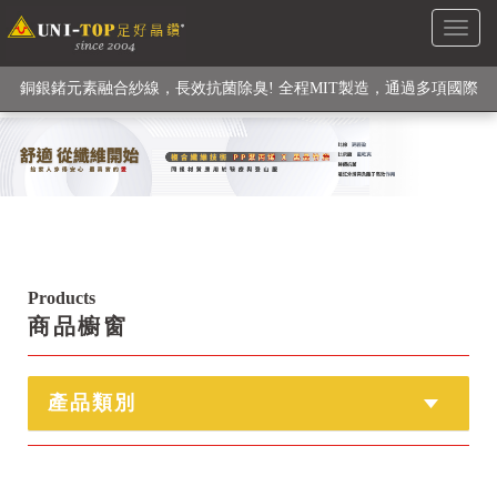
級高性能纖維素材), 機能貼身衣物No. 1
Toggl
銅銀鍺元素融合紗線，長效抗菌除臭! 全程MIT製造，通過多項國際
naviga
檢驗
【快來點我】H型銅銀纖維長效PP能量護膝! 支撐. 包覆感. 超透氣.
循環好
【快來點我】三金家族- 專利活氧 男女內褲系列
Products
商品櫥窗
產品類別