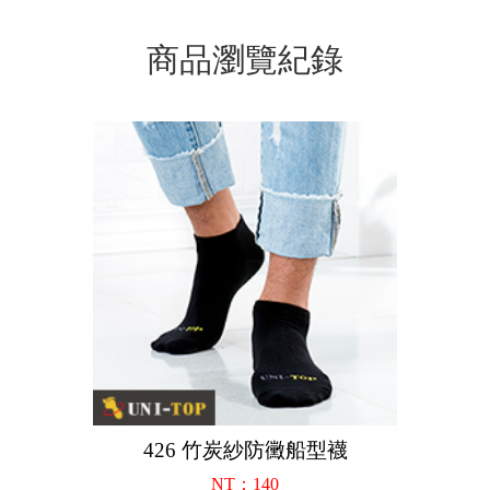
商品瀏覽紀錄
426 竹炭紗防黴船型襪
NT：140