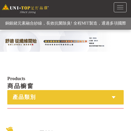
Toggl
級高性能纖維素材), 機能貼身衣物No. 1
naviga
銅銀鍺元素融合紗線，長效抗菌除臭! 全程MIT製造，通過多項國際
檢驗
【快來點我】H型銅銀纖維長效PP能量護膝! 支撐. 包覆感. 超透氣.
循環好
【快來點我】三金家族- 專利活氧 男女內褲系列
Products
商品櫥窗
產品類別