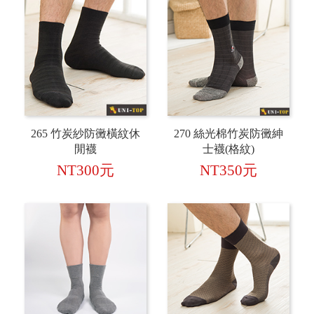
265 竹炭紗防黴橫紋休
270 絲光棉竹炭防黴紳
閒襪
士襪(格紋)
NT300元
NT350元