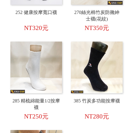
252 健康按摩寬口襪
270絲光棉竹炭防黴紳
士襪(花紋)
NT320元
NT350元
285 精梳綿能量1/2按摩
385 竹炭多功能按摩襪
襪
NT250元
NT280元