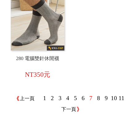
280 電腦雙針休閒襪
NT350元
1
2
3
4
5
6
7
8
9
10
11
上一頁
下一頁