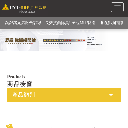
Toggl
級高性能纖維素材), 機能貼身衣物No. 1
naviga
銅銀鍺元素融合紗線，長效抗菌除臭! 全程MIT製造，通過多項國際
檢驗
【快來點我】H型銅銀纖維長效PP能量護膝! 支撐. 包覆感. 超透氣.
循環好
【快來點我】三金家族- 專利活氧 男女內褲系列
Products
商品櫥窗
產品類別