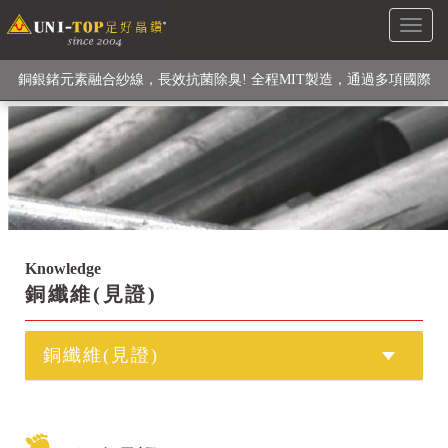
Toggl
級高性能纖維素材), 機能貼身衣物No. 1
naviga
銅銀鍺元素融合紗線，長效抗菌除臭! 全程MIT製造，通過多項國際
檢驗
【快來點我】H型銅銀纖維長效PP能量護膝! 支撐. 包覆感. 超透氣.
循環好
【快來點我】三金家族- 專利活氧 男女內褲系列
Knowledge
銅纖維(見證)
銅纖維(見證)