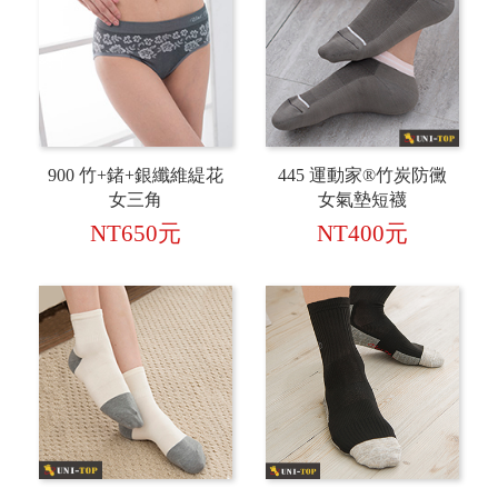
900 竹+鍺+銀纖維緹花
445 運動家®竹炭防黴
女三角
女氣墊短襪
NT650元
NT400元