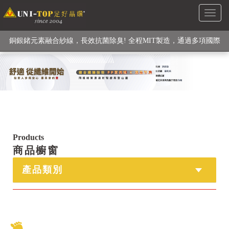
Toggl
級高性能纖維素材), 機能貼身衣物No. 1
naviga
銅銀鍺元素融合紗線，長效抗菌除臭! 全程MIT製造，通過多項國際
檢驗
【快來點我】H型銅銀纖維長效PP能量護膝! 支撐. 包覆感. 超透氣.
循環好
【快來點我】三金家族- 專利活氧 男女內褲系列
Products
商品櫥窗
產品類別