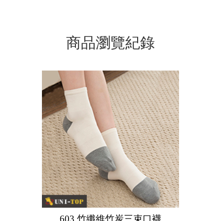
商品瀏覽紀錄
603 竹纖維竹炭三束口襪