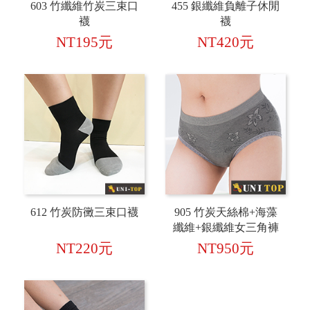
603 竹纖維竹炭三束口
455 銀纖維負離子休閒
襪
襪
NT195元
NT420元
612 竹炭防黴三束口襪
905 竹炭天絲棉+海藻
纖維+銀纖維女三角褲
NT220元
NT950元