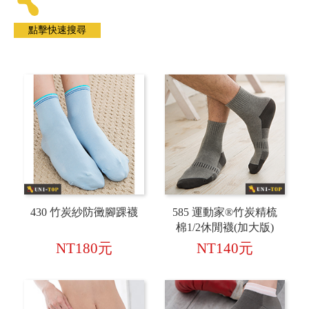
430 竹炭紗防黴腳踝襪
585 運動家®竹炭精梳
棉1/2休閒襪(加大版)
NT180元
NT140元