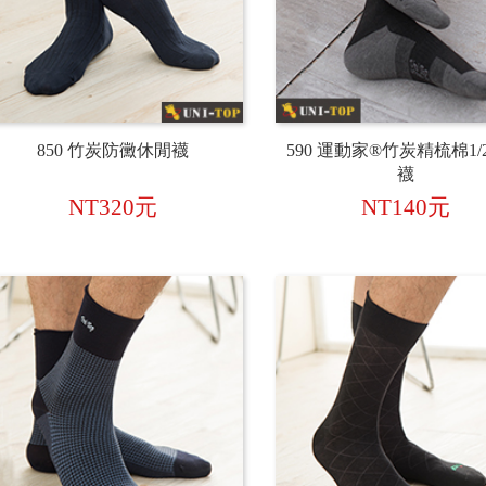
850 竹炭防黴休閒襪
590 運動家®竹炭精梳棉1/
襪
NT320元
NT140元