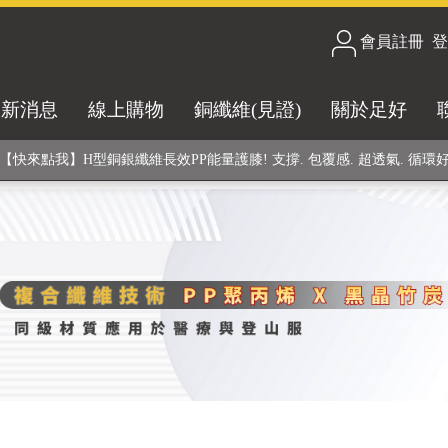
合技術! 黑晶竹炭+PP聚丙烯纖維 (登山服、醫療級高性能纖維素材), 機能
會員註冊
/
登
銅銀鍺元素融合紗線，長效抗菌除臭! 全程MIT製造，通過多項國際檢驗
最新消息
線上購物
銅纖維(見證)
關於足好
【快來點我】H型銅銀纖維長效PP能量護膝! 支撐. 包覆感. 超透氣. 循環
【快來點我】三金家族- 專利活氧 男女內褲系列