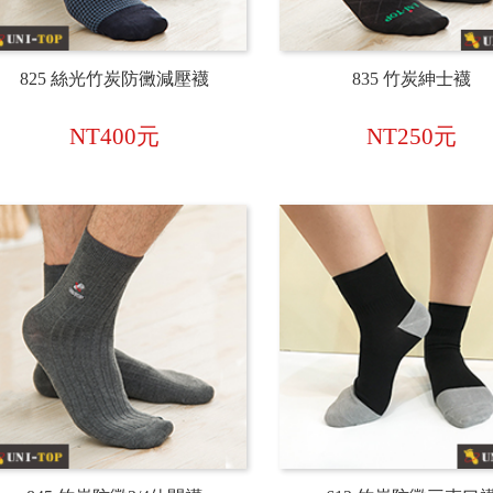
825 絲光竹炭防黴減壓襪
835 竹炭紳士襪
NT400元
NT250元