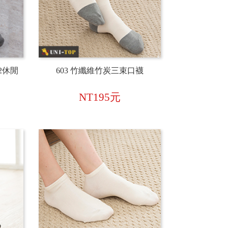
2休閒
603 竹纖維竹炭三束口襪
NT195元