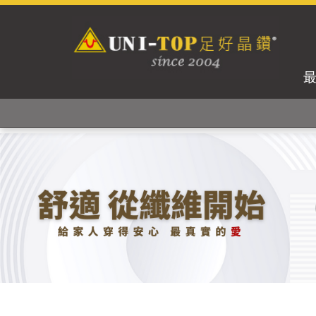
獨家專利紗線及捻