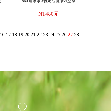
襪
860 運動家®低足弓健康氣墊襪
NT480元
16
17
18
19
20
21
22
23
24
25
26
27
28