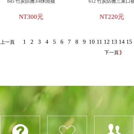
845 竹炭防黴3/4休閒襪
612 竹炭防黴三束口
NT300元
NT220元
1
2
3
4
5
6
7
8
9
10
11
12
13
14
15
上一頁
下一頁