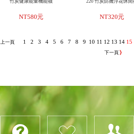
竹炭健康能量機能襪
220 竹炭防黴浮花休閒
NT580元
NT320元
1
2
3
4
5
6
7
8
9
10
11
12
13
14
15
上一頁
下一頁