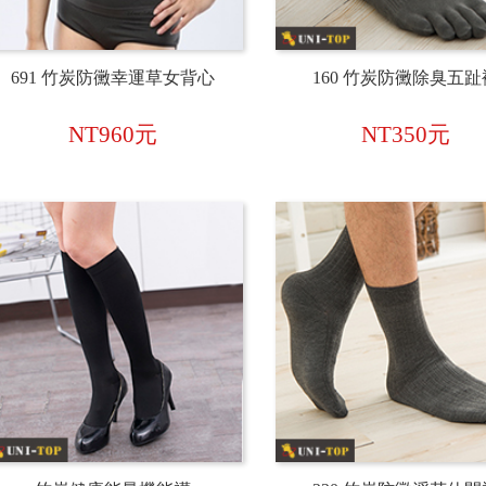
691 竹炭防黴幸運草女背心
160 竹炭防黴除臭五趾
NT960元
NT350元