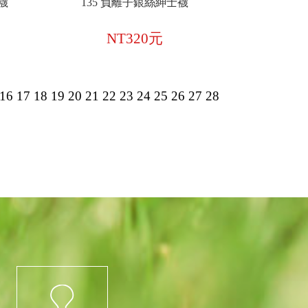
襪
135 負離子銀絲紳士襪
NT320元
16
17
18
19
20
21
22
23
24
25
26
27
28