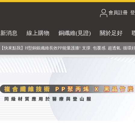
會員註冊
/
登
合技術! 黑晶竹炭+PP聚丙烯纖維 (登山服、醫療級高性能纖維素材), 機能
最新消息
線上購物
銅纖維(見證)
關於足好
銅銀鍺元素融合紗線，長效抗菌除臭! 全程MIT製造，通過多項國際檢驗
【快來點我】H型銅銀纖維長效PP能量護膝! 支撐. 包覆感. 超透氣. 循環
【快來點我】三金家族- 專利活氧 男女內褲系列