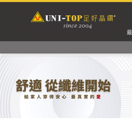
獨家專利紗線及捻